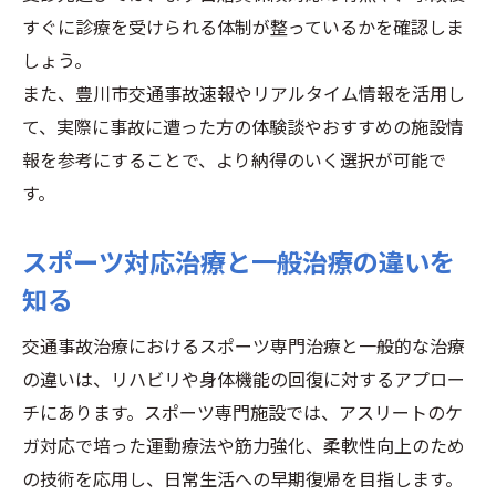
解する
すぐに診療を受けられる体制が整っているかを確認しま
夜間や土曜OKなスポーツ専門施設の探し方
しょう。
豊川スポーツ専門で夜間土曜対応施設の選
また、豊川市交通事故速報やリアルタイム情報を活用し
び方
て、実際に事故に遭った方の体験談やおすすめの施設情
仕事帰りでも通える豊川市の受診先を探す
報を参考にすることで、より納得のいく選択が可能で
スポーツ対応施設の診療時間チェック法
す。
豊川接骨院スポーツ専門は予約も柔軟対応
スポーツ対応治療と一般治療の違いを
夜間受付や土曜診療のメリットとは
知る
交通事故治療におけるスポーツ専門治療と一般的な治療
の違いは、リハビリや身体機能の回復に対するアプロー
チにあります。スポーツ専門施設では、アスリートのケ
ガ対応で培った運動療法や筋力強化、柔軟性向上のため
の技術を応用し、日常生活への早期復帰を目指します。