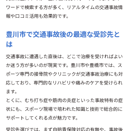
ワードで検索する方が多く、リアルタイムの交通事故情
交通事故治療とスポーツ専門の両立を目指
報や口コミ活用も効果的です。
して
夜間や土曜も通える豊川スポーツ専門の魅
豊川市で交通事故後の最適な受診先と
力
は
駐車場や駅近も重視できる治療先の選び方
交通事故に遭遇した直後は、どこで治療を受ければよい
自賠責保険のポイントも豊川でしっかり解説
か迷う方が多いのが現実です。豊川市や豊橋市では、ス
豊川スポーツ専門で自賠責保険を賢く活用
ポーツ専門の接骨院やクリニックが交通事故治療にも対
する方法
応しており、専門的なリハビリや痛みのケアを受けられ
交通事故治療費と自賠責保険の基礎知識
ます。
10対0事故時の医療費負担も豊川で安心対応
とくに、むち打ち症や筋肉の炎症といった事故特有の症
豊川市で自賠責保険手続きをスムーズに行
状にも、スポーツ現場で培われた知識と技術で総合的に
うコツ
サポートしてくれる点が魅力です。
スポーツ専門治療と自賠責保険の関係を理
受診先選びでは、まず自賠責保険対応の有無や、事故後