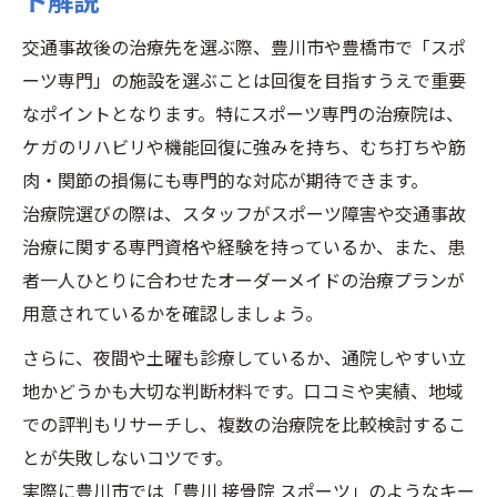
ト解説
交通事故に遭ったらまず確認すべきこと
交通事故後の治療先を選ぶ際、豊川市や豊橋市で「スポ
豊川市交通事故速報を活用する実践法
ーツ専門」の施設を選ぶことは回復を目指すうえで重要
スポーツ対応の治療先で回復を目指すなら
なポイントとなります。特にスポーツ専門の治療院は、
豊川スポーツ専門なら早期回復が目指せる
ケガのリハビリや機能回復に強みを持ち、むち打ちや筋
理由
肉・関節の損傷にも専門的な対応が期待できます。
交通事故後のスポーツ治療プランとは何か
治療院選びの際は、スタッフがスポーツ障害や交通事故
豊川市で選ぶべきスポーツ対応施設の特徴
治療に関する専門資格や経験を持っているか、また、患
豊川接骨院スポーツ治療の実体験を紹介
者一人ひとりに合わせたオーダーメイドの治療プランが
用意されているかを確認しましょう。
事故後の痛みに強いスポーツ専門治療の魅
力
さらに、夜間や土曜も診療しているか、通院しやすい立
通いやすさ重視の交通事故治療とは何か
地かどうかも大切な判断材料です。口コミや実績、地域
豊川スポーツ専門治療は通いやすさで選ぶ
での評判もリサーチし、複数の治療院を比較検討するこ
時代
とが失敗しないコツです。
実際に豊川市では「豊川 接骨院 スポーツ」のようなキー
自分の生活に合った豊川市の受診先選定法