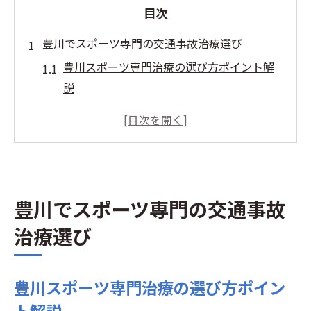
目次
豊川でスポーツ専門の交通事故治療選び
豊川スポーツ専門治療の選び方ポイント解
説
豊川市で交通事故後の最適な受診先とは
スポーツ対応治療と一般治療の違いを知る
豊川市の交通事故情報から治療先を比較
豊川スポーツ専門の実績と口コミの活用法
豊川でスポーツ専門の交通事故
事故直後の受診先を見極める新常識
事故直後は豊川スポーツ専門がおすすめな
治療選び
理由
豊川市で受診先を判断する最新ポイント
豊川スポーツ専門治療の選び方ポイン
スポーツ専門と一般医療の受診基準を解説