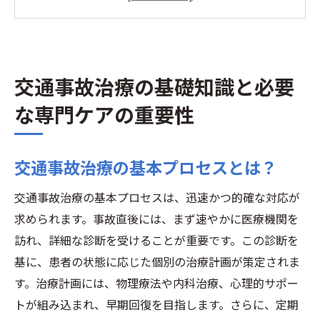
交通事故治療における医療機関の役割
専門家による診断が重要な理由
交通事故後の初期対応のポイント
交通事故治療の基礎知識と必要
交通事故治療で注意すべき点
最新の診断技術を活用した交通事故治療の最前
な専門ケアの重要性
線
画像診断技術の進化
交通事故治療の基本プロセスとは？
AIによる診断の新たな可能性
交通事故治療の基本プロセスは、迅速かつ的確な対応が
交通事故治療におけるテクノロジーの役割
求められます。事故直後には、まず速やかに医療機関を
迅速な診断が可能にする治療プラン
訪れ、詳細な診断を受けることが重要です。この診断を
最新技術による精密な治療計画
基に、患者の状態に応じた個別の治療計画が策定されま
交通事故治療における技術導入のメリット
す。治療計画には、物理療法や内科治療、心理的サポー
患者の早期回復を促す個別化治療プランの構築
トが組み込まれ、早期回復を目指します。さらに、定期