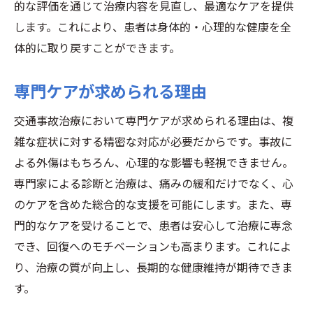
法
的な評価を通じて治療内容を見直し、最適なケアを提供
個別化治療プランの基本とは
します。これにより、患者は身体的・心理的な健康を全
体的に取り戻すことができます。
患者のニーズを考慮した治療法
交通事故治療におけるプランの柔軟性
専門ケアが求められる理由
個別化されたアプローチの重要性
治療効果を高めるためのモニタリング
交通事故治療において専門ケアが求められる理由は、複
雑な症状に対する精密な対応が必要だからです。事故に
患者の声を活かした治療プラン
よる外傷はもちろん、心理的な影響も軽視できません。
交通事故治療における心理的ケアの役割とその
専門家による診断と治療は、痛みの緩和だけでなく、心
重要性
のケアを含めた総合的な支援を可能にします。また、専
心理的ケアが治療に与える影響
門的なケアを受けることで、患者は安心して治療に専念
心のケアと身体の回復の関係
でき、回復へのモチベーションも高まります。これによ
交通事故後の心的外傷に対する対応
り、治療の質が向上し、長期的な健康維持が期待できま
心理専門家と連携した治療の必要性
す。
心理的サポートがもたらす安心感