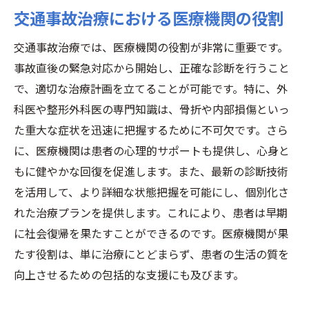
交通事故治療における医療機関の役割
交通事故治療における包括的ケア
迅速な対応が求められる交通事故治療の現場か
交通事故治療では、医療機関の役割が非常に重要です。
ら
事故直後の緊急対応から開始し、正確な診断を行うこと
緊急対応が必要なケースとは
で、適切な治療計画を立てることが可能です。特に、外
交通事故治療の現場での迅速な意思決定
科医や整形外科医の専門知識は、骨折や内部損傷といっ
た重大な症状を迅速に把握するために不可欠です。さら
医療チームによる即時対応
に、医療機関は患者の心理的サポートも提供し、心身と
現場での初期対応の重要性
もに健やかな回復を促進します。また、最新の診断技術
迅速な治療開始がもたらすメリット
を活用して、より詳細な状態把握を可能にし、個別化さ
応急処置とその限界
れた治療プランを提供します。これにより、患者は早期
専門的な交通事故治療がもたらす生活の質の向
に社会復帰を果たすことができるのです。医療機関が果
上
たす役割は、単に治療にとどまらず、患者の生活の質を
生活の質を向上させる治療方法
向上させるための包括的な支援にも及びます。
交通事故治療後の生活サポート