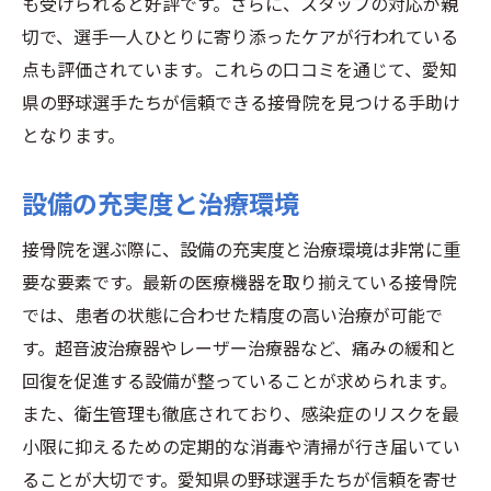
も受けられると好評です。さらに、スタッフの対応が親
定期的なメンテナンスの重要性
切で、選手一人ひとりに寄り添ったケアが行われている
パフォーマンス向上に寄与する予防策
点も評価されています。これらの口コミを通じて、愛知
日常的なケアとフォローアップ
県の野球選手たちが信頼できる接骨院を見つける手助け
予防プログラムの具体例
となります。
選手の健康管理とサポート体制
設備の充実度と治療環境
接骨院を選ぶ際に、設備の充実度と治療環境は非常に重
要な要素です。最新の医療機器を取り揃えている接骨院
では、患者の状態に合わせた精度の高い治療が可能で
す。超音波治療器やレーザー治療器など、痛みの緩和と
回復を促進する設備が整っていることが求められます。
また、衛生管理も徹底されており、感染症のリスクを最
小限に抑えるための定期的な消毒や清掃が行き届いてい
ることが大切です。愛知県の野球選手たちが信頼を寄せ