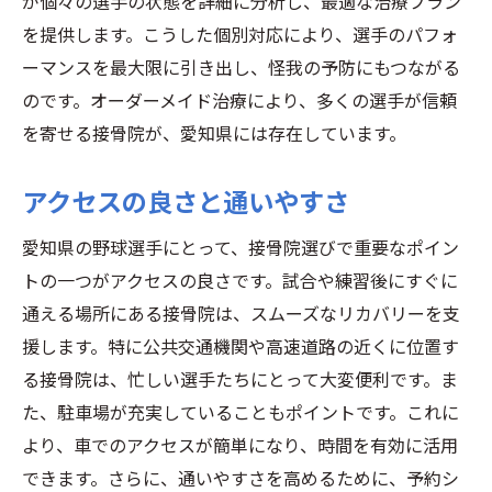
が個々の選手の状態を詳細に分析し、最適な治療プラン
接骨院で得られる野球選手への具体的な治療効
を提供します。こうした個別対応により、選手のパフォ
果
ーマンスを最大限に引き出し、怪我の予防にもつながる
筋肉と関節の柔軟性向上
のです。オーダーメイド治療により、多くの選手が信頼
怪我の再発予防策
を寄せる接骨院が、愛知県には存在しています。
リハビリプログラムの成功事例
治療後のパフォーマンス向上の実例
アクセスの良さと通いやすさ
痛みの緩和と快適な体調管理
愛知県の野球選手にとって、接骨院選びで重要なポイン
トレーニング効果の最大化
トの一つがアクセスの良さです。試合や練習後にすぐに
愛知県の接骨院が提供する野球選手向け特別治
通える場所にある接骨院は、スムーズなリカバリーを支
療
援します。特に公共交通機関や高速道路の近くに位置す
オーダーメイドの治療プラン
る接骨院は、忙しい選手たちにとって大変便利です。ま
最新の物理療法と技術
た、駐車場が充実していることもポイントです。これに
個々のニーズに応じたアプローチ
より、車でのアクセスが簡単になり、時間を有効に活用
できます。さらに、通いやすさを高めるために、予約シ
予防的なメンテナンスとケア