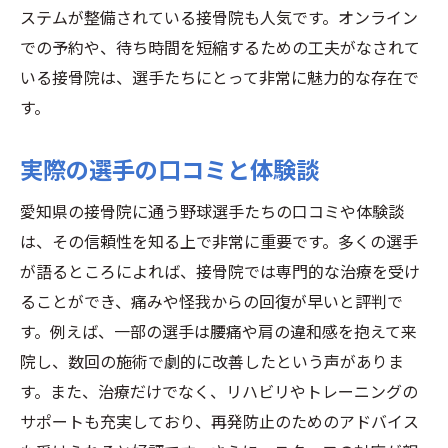
ステムが整備されている接骨院も人気です。オンライン
リハビリとトレーニングの一体化
での予約や、待ち時間を短縮するための工夫がなされて
選手専用の特別プログラム
いる接骨院は、選手たちにとって非常に魅力的な存在で
野球選手から見た愛知県の接骨院の信頼性と技
す。
術力
実際の選手からの信頼の声
実際の選手の口コミと体験談
技術力の高さを示すデータ
愛知県の接骨院に通う野球選手たちの口コミや体験談
長年の経験と実績
は、その信頼性を知る上で非常に重要です。多くの選手
地域に根付いた信頼関係
が語るところによれば、接骨院では専門的な治療を受け
専門的な知識と資格を持つスタッフ
ることができ、痛みや怪我からの回復が早いと評判で
治療効果の科学的検証
す。例えば、一部の選手は腰痛や肩の違和感を抱えて来
接骨院が野球選手の怪我予防に果たす重要な役
院し、数回の施術で劇的に改善したという声がありま
割
す。また、治療だけでなく、リハビリやトレーニングの
サポートも充実しており、再発防止のためのアドバイス
怪我の早期発見と対策