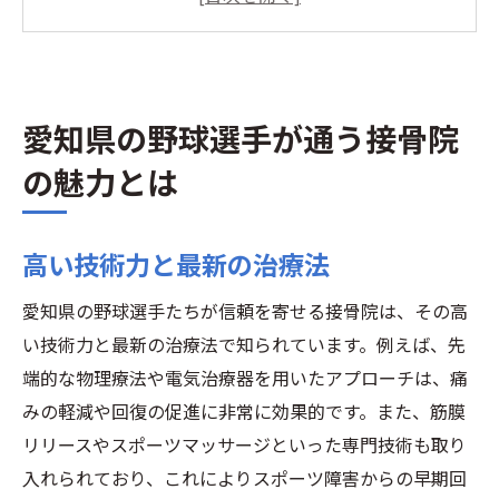
アクセスの良さと通いやすさ
実際の選手の口コミと体験談
設備の充実度と治療環境
愛知県の野球選手が通う接骨院
継続的なメンテナンスとフォローアップ
野球選手が接骨院を選ぶ理由とその重要性
の魅力とは
怪我の早期回復とパフォーマンス向上
専門知識を持つスタッフの存在
高い技術力と最新の治療法
精神的な安心感とサポート
愛知県の野球選手たちが信頼を寄せる接骨院は、その高
地域に根ざした信頼性
い技術力と最新の治療法で知られています。例えば、先
チームメイトの紹介と口コミ
端的な物理療法や電気治療器を用いたアプローチは、痛
治療の多様性と選択肢の豊富さ
みの軽減や回復の促進に非常に効果的です。また、筋膜
愛知県の接骨院が野球選手のパフォーマンスを
リリースやスポーツマッサージといった専門技術も取り
支える秘密
入れられており、これによりスポーツ障害からの早期回