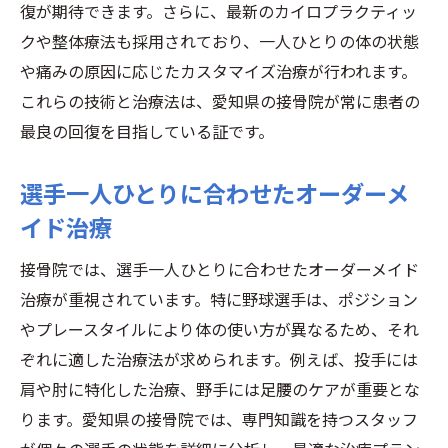
最新のリハビリ機器とトレーニング設備
復が期待できます。さらに、最新のカイロプラクティッ
クや整体療法も採用されており、一人ひとりの体の状態
科学的根拠に基づいた施術方法
や痛みの原因に応じたカスタマイズ治療が行われます。
個々の選手に最適なケアプラン
これらの技術と治療法は、愛知県の接骨院が常に患者の
継続的な進捗確認と調整
最良の回復を目指している証です。
栄養指導と健康管理
メンタルサポートと心理的ケア
選手一人ひとりに合わせたオーダーメ
野球選手に人気の接骨院徹底解説
イド治療
人気の秘密とその理由
接骨院では、選手一人ひとりに合わせたオーダーメイド
選手からの高評価ポイント
治療が重視されています。特に野球選手は、ポジション
具体的な治療プログラムの紹介
やプレースタイルにより体の使い方が異なるため、それ
施設の見学と体験談
ぞれに適した治療法が求められます。例えば、投手には
予約の取りやすさと柔軟な対応
肩や肘に特化した治療、野手には足腰のケアが重要とな
保険適用と治療費の透明性
ります。愛知県の接骨院では、専門知識を持つスタッフ